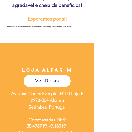
agradável e cheia de benefícios!
Esperamos por si!
Lavandaria Self Service Sesimbra, Engomadoria Sesimbra | Lavandaria Sol do Campo
Loja AlFarim
Ver Rotas
Av. José Carlos Ezequiel Nº50 Loja E
2970-004
Alfarim
Sesimbra, Portugal
Coordenadas GPS:
38.476719, -9.160191