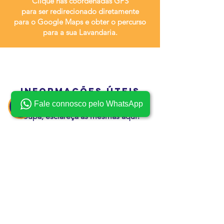
Clique nas coordenadas GPS
para ser redirecionado diretamente
para
o Google Maps e obter o percurso
para a sua Lavandaria.
Informações Úteis
Fale connosco pelo WhatsApp
Se tem dúvidas em como lavar a sua
roupa, esclareça as mesmas aqui!
Saber mais >
serviços